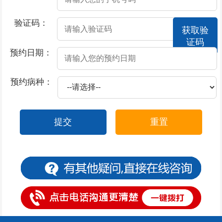
2026-07-17
撸管过度会不会导致男性阳痿
验证码：
获取验
2026-07-17
酒精导致阳痿的原因？
证码
2026-07-17
莫让阳痿，给男性朋友“打击”
预约日期：
2026-07-17
撸管过度阳痿了怎么办
预约病种：
2026-07-17
患上了阳痿都有哪些症状表现
2026-07-16
包皮上有一圈小红疙瘩
提交
重置
2026-07-15
包皮上一层白色物体是怎么回事
2026-07-15
包皮一阵阵的刺痛是什么原因
2026-07-14
包皮一边起疙瘩
2026-07-11
包皮一块红斑怎么办
2026-07-11
包皮过长有什么危害呢？
2026-07-11
包皮不可以用力上翻的原因是什么