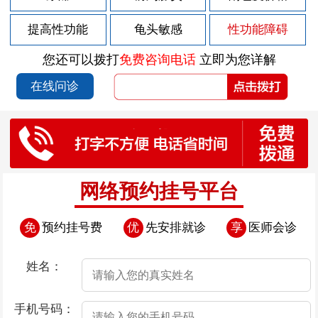
2026-07-29
男性前列腺炎的症状有哪些
提高性功能
龟头敏感
性功能障碍
2026-07-29
男性前列腺炎的症状如何表现
您还可以拨打
免费咨询电话
立即为您详解
2026-07-28
包皮上有红斑块
在线问诊
2026-07-25
包皮上有点溃烂
2026-07-24
导致早泄疾病发生的因素存在哪些
2026-07-24
导致男性早泄的原因是什么呢
2026-07-24
导致男性患上早泄的因素有哪些
网络预约挂号平台
2026-07-24
憋尿治疗早泄“不靠谱”
免
预约挂号费
优
先安排就诊
享
医师会诊
2026-07-24
导致男性早泄的病因是什么
2026-07-23
包皮上有白疙瘩
姓名：
2026-07-22
包皮上有小肉流脓
手机号码：
2026-07-18
包皮上有一圈肉芽是怎么回事