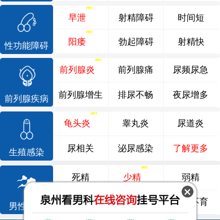
早泄
射精障碍
时间短
阳痿
勃起障碍
射精快
性功能障碍
前列腺炎
前列腺痛
尿频尿急
前列腺增生
排尿不畅
夜尿增多
前列腺疾病
龟头炎
睾丸炎
尿道炎
尿相关
泌尿感染
了解更多
生殖感染
死精
少精
弱精
精液异常
精子畸形
男性不育
男性不育