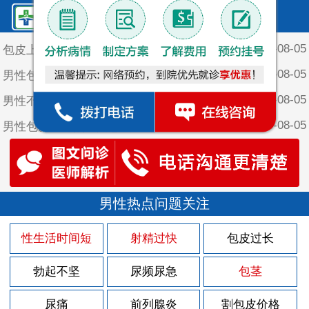
鲤泉·最新文章
2026-08-05
包皮上长个红颗粒
2026-08-05
男性包皮有什么危害
2026-08-05
男性不割包皮会咋样
2026-08-05
男性包皮长有点痒是怎么回事
2026-08-05
男性不割包皮的坏处
2026-08-05
男性包皮长为什么会影响夫妻生活
2026-08-03
男性热点问题关注
包皮上长一堆小疙瘩
2026-07-30
包皮上有红色的斑块
性生活时间短
射精过快
包皮过长
2026-07-29
男人该怎样做好前列腺炎的护理
勃起不坚
尿频尿急
包茎
2026-07-29
男人得了前列腺炎有什么征兆？
2026-07-29
尿痛
前列腺炎
割包皮价格
男性前列腺炎的后果