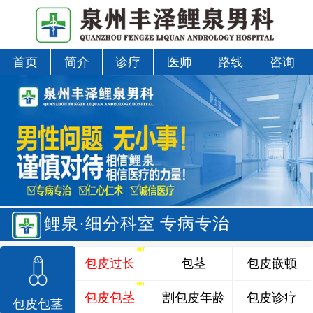
首页
简介
诊疗
医师
路线
咨询
鲤泉·细分科室 专病专治
包皮过长
包茎
包皮嵌顿
包皮包茎
割包皮年龄
包皮诊疗
包皮包茎